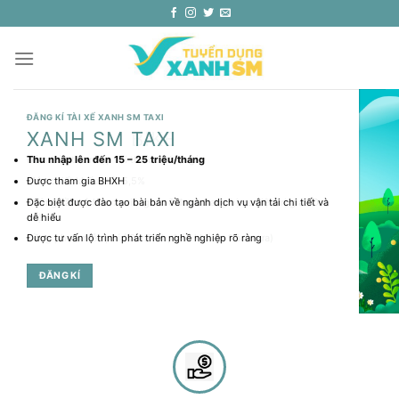
Skip
to
content
ĐĂNG KÍ TÀI XẾ XANH SM BIKE
ĐĂNG KÍ TÀI XẾ XANH SM TAXI
XANH SM BIKE
XANH SM TAXI
Đảm bảo thu nhập tối thiểu 200k/ngày
Thu nhập lên đến
15 – 25 triệu
/tháng
Mức chiết khấu chỉ 15,5%
Được tham gia BHXH
Không cần sở hữu xe riêng vì sẽ được trang bị xe điện trị giá 50
Đặc biệt được đào tạo bài bản về ngành dịch vụ vận tải chi tiết và
triệu
dễ hiểu
Đồng phục miễn phí ( 2 mũ bh, 1 áo khóac, 1 áo mưa)
Được tư vấn lộ trình phát triển nghề nghiệp rõ ràng
ĐĂNG KÍ
ĐĂNG KÍ